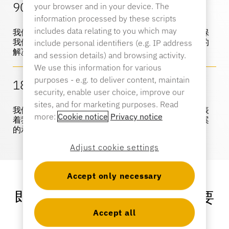
90 个国家
your browser and in your device. The
information processed by these scripts
产品目录
传感器标签和分离器
includes data relating to you which may
我们的全球影响力与我们对客户的承诺相得益彰，确保
专业零售
我们所服务的每个市场都具有本地洞察力和量身定制的
include personal identifiers (e.g. IP address
解决方案。
and session details) and browsing activity.
We use this information for various
新闻
销售点
purposes - e.g. to deliver content, maintain
180 多项专利
体育与娱乐
security, enable user choice, improve our
sites, and for marketing purposes. Read
我们对所提供的创新产品感到兴奋。每一项专利都代表
more:
Cookie notice
Privacy notice
着我们为满足客户不断变化的需求而提供尖端解决方案
平板电脑支架
的承诺。
酒店与餐饮业
Adjust cookie settings
Accept only necessary
灯具制造商
即使在一切顺利的时候，也要
Accept all
勇于颠覆我们的业务。