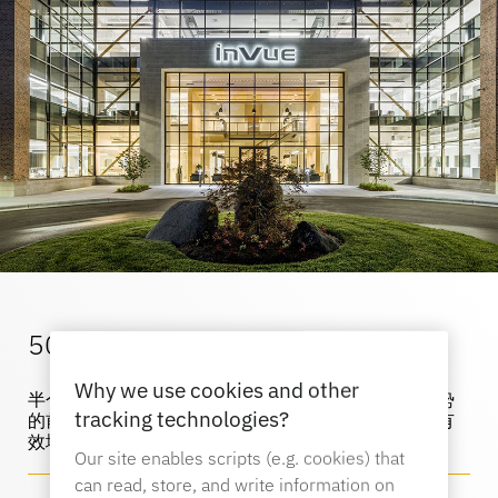
LIVE
DIY与家居装修
MagStand
门禁控制
可持续性
Zips
博客
大型超市和杂货店
销售点
在InVue工作
说明指南
商品陈列安全
移动运营商
互联商店
业务合作伙伴
技术规格
50 年
悬挂商品安全
健康与美容
企业伙伴关系
Why we use cookies and other
半个世纪以来，我们一直走在识别和适应新兴市场趋势
tracking technologies?
的前沿，不断发展我们的业务战略，以抓住机遇，最有
案例研究
效地满足客户的需求。
智能锁
Our site enables scripts (e.g. cookies) that
体育用品
can read, store, and write information on
联系我们