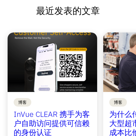
最近发表的文章
博客
博客
InVue CLEAR 携手为客
为什么
户自助访问提供可信赖
大型超
的身份认证
成本比