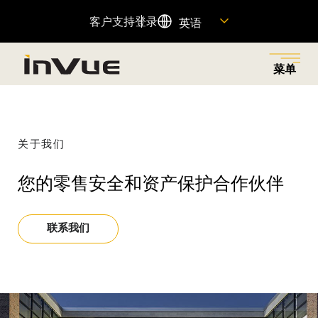
客户支持
登录
英语
菜单
关闭
返回菜单
返回菜单
返回菜单
返回菜单
返回菜单
关于我们
解决方案
工业
产品
公司名称
资源
您的零售安全和资产保护合作伙伴
探索业务解决方案，减少零售盗窃，为正确的人提供权
为各行各业提供创新的安防和商品陈列解决方案，以满
旨在减少零售盗窃、增加销售额和提升客户体验的联网
了解我们的历史、我们的动力、我们的员工以及如何加
查找重要产品信息的快速链接，并访问我们的客户支持
限，并通过无摩擦的客户购物体验提高销售额。
足您商店的独特需求。
产品组合。
入我们的团队。
团队。
联系我们
特色产品
查看全部
资源中心
OnePOD Max
资产保护
关于我们
帮助中心
OneKEY 生态系统