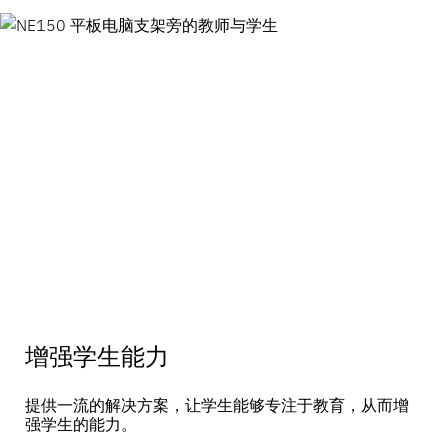
LIVE
DIY与家居装修
MagStand
门禁控制
可持续性
Zips
博客
大型超市和杂货店
销售点
在InVue工作
说明指南
商品陈列安全
移动运营商
互联商店
业务合作伙伴
技术规格
悬挂商品安全
健康与美容
企业伙伴关系
增强学生能力
案例研究
智能锁
提供一流的解决方案，让学生能够专注于教育，从而增
强学生的能力。
体育用品
联系我们