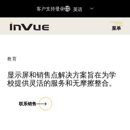
客户支持
登录
英语
菜单
关闭
返回菜单
返回菜单
返回菜单
返回菜单
返回菜单
教育
解决方案
工业
产品
公司名称
资源
显示屏和销售点解决方案旨在为学
探索业务解决方案，减少零售盗窃，为正确的人提供权
为各行各业提供创新的安防和商品陈列解决方案，以满
旨在减少零售盗窃、增加销售额和提升客户体验的联网
了解我们的历史、我们的动力、我们的员工以及如何加
查找重要产品信息的快速链接，并访问我们的客户支持
校提供灵活的服务和无摩擦整合。
限，并通过无摩擦的客户购物体验提高销售额。
足您商店的独特需求。
产品组合。
入我们的团队。
团队。
特色产品
联系销售
查看全部
资源中心
OnePOD Max
资产保护
关于我们
帮助中心
OneKEY 生态系统