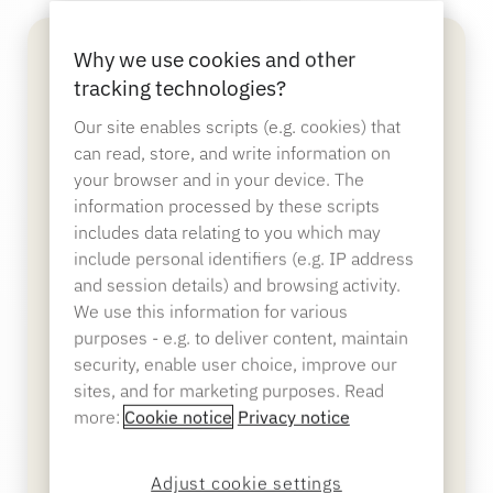
银行业
Why we use cookies and other
tracking technologies?
教育
Our site enables scripts (e.g. cookies) that
can read, store, and write information on
your browser and in your device. The
information processed by these scripts
includes data relating to you which may
include personal identifiers (e.g. IP address
and session details) and browsing activity.
We use this information for various
purposes - e.g. to deliver content, maintain
security, enable user choice, improve our
NE360C 可转换 POS 中心
sites, and for marketing purposes. Read
屡获殊荣的销售点系统，可支持任何平板电脑、任
more:
Cookie notice
Privacy notice
何支付方式和任何操作系统。
Adjust cookie settings