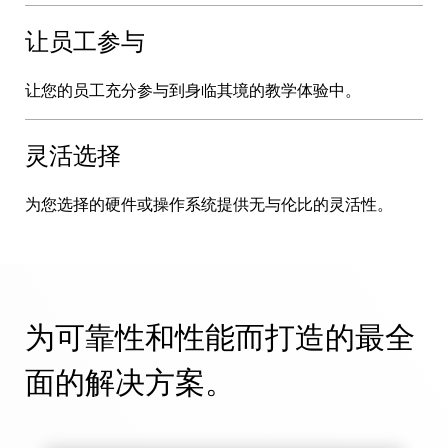
让员工参与
产品目录
传感器标签和分离器
专业零售
让您的员工充分参与到身临其境的教学体验中。
新闻
销售点
灵活选择
体育与娱乐
为您选择的硬件或操作系统提供无与伦比的灵活性。
平板电脑支架
酒店与餐饮业
为可靠性和性能而打造的最全
灯具制造商
面的解决方案。