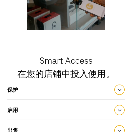
LIVE
DIY与家居装修
MagStand
门禁控制
可持续性
Zips
博客
大型超市和杂货店
销售点
在InVue工作
Smart Access
说明指南
商品陈列安全
在您的店铺中投入使用。
移动运营商
互联商店
业务合作伙伴
技术规格
保护
悬挂商品安全
健康与美容
企业伙伴关系
启用
案例研究
智能锁
体育用品
联系我们
出售