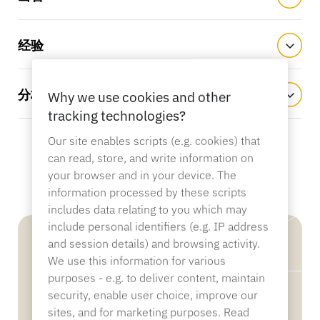
产品目录
传感器标签和分离器
经验
专业零售
分析
Why we use cookies and other
新闻
销售点
tracking technologies?
体育与娱乐
Our site enables scripts (e.g. cookies) that
can read, store, and write information on
平板电脑支架
your browser and in your device. The
酒店与餐饮业
information processed by these scripts
includes data relating to you which may
include personal identifiers (e.g. IP address
and session details) and browsing activity.
灯具制造商
We use this information for various
purposes - e.g. to deliver content, maintain
security, enable user choice, improve our
sites, and for marketing purposes. Read