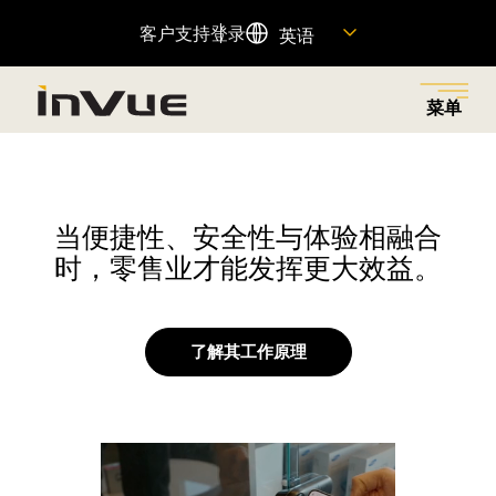
客户支持
登录
英语
菜单
关闭
返回菜单
返回菜单
返回菜单
返回菜单
返回菜单
当便捷性、安全性与体验相融合
解决方案
工业
产品
公司名称
资源
时，零售业才能发挥更大效益。
探索业务解决方案，减少零售盗窃，为正确的人提供权
为各行各业提供创新的安防和商品陈列解决方案，以满
旨在减少零售盗窃、增加销售额和提升客户体验的联网
了解我们的历史、我们的动力、我们的员工以及如何加
查找重要产品信息的快速链接，并访问我们的客户支持
限，并通过无摩擦的客户购物体验提高销售额。
足您商店的独特需求。
产品组合。
入我们的团队。
团队。
了解其工作原理
特色产品
查看全部
资源中心
OnePOD Max
资产保护
关于我们
帮助中心
OneKEY 生态系统