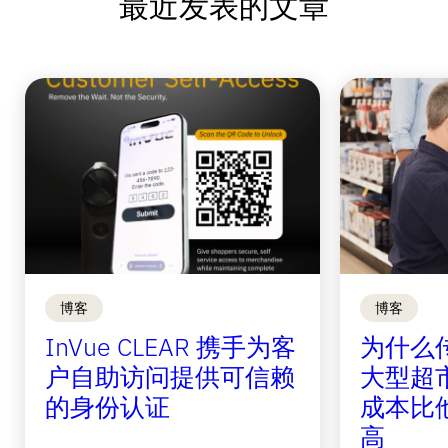
最近发表的文章
博客
博客
InVue CLEAR 携手为客
为什么
户自助访问提供可信赖
大型超
的身份认证
成本比
高