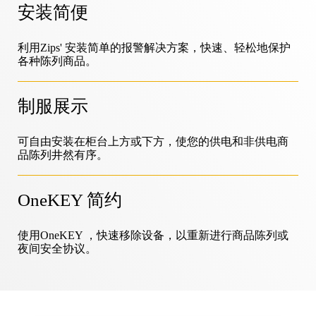
安装简便
LIVE
DIY与家居装修
MagStand
门禁控制
可持续性
利用Zips' 安装简单的报警解决方案，快速、轻松地保护
各种陈列商品。
Zips
博客
制服展示
大型超市和杂货店
销售点
在InVue工作
可自由安装在柜台上方或下方，使您的供电和非供电商
说明指南
商品陈列安全
品陈列井然有序。
移动运营商
互联商店
业务合作伙伴
OneKEY 简约
技术规格
悬挂商品安全
使用OneKEY ，快速移除设备，以重新进行商品陈列或
健康与美容
企业伙伴关系
夜间安全协议。
案例研究
智能锁
体育用品
联系我们