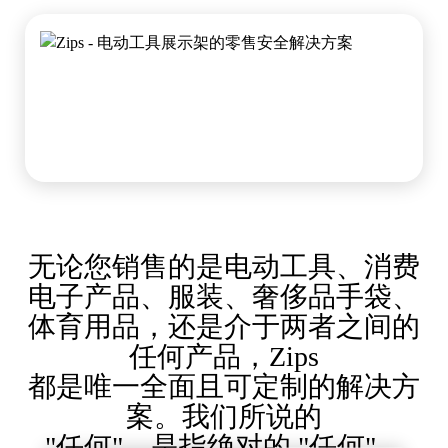
产品目录
传感器标签和分离器
专业零售
新闻
销售点
体育与娱乐
平板电脑支架
无论您销售的是电动工具、消费
酒店与餐饮业
电子产品、服装、奢侈品手袋、
体育用品，还是介于两者之间的
任何产品，Zips
灯具制造商
都是唯一全面且可定制的解决方
案。我们所说的
"任何"，是指绝对的 "任何"。