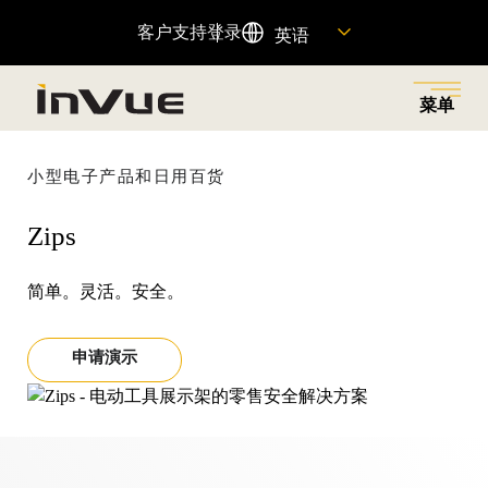
客户支持
登录
英语
菜单
关闭
返回菜单
返回菜单
返回菜单
返回菜单
返回菜单
小型电子产品和日用百货
Zips
解决方案
工业
产品
公司名称
资源
简单。灵活。安全。
探索业务解决方案，减少零售盗窃，为正确的人提供权
为各行各业提供创新的安防和商品陈列解决方案，以满
旨在减少零售盗窃、增加销售额和提升客户体验的联网
了解我们的历史、我们的动力、我们的员工以及如何加
查找重要产品信息的快速链接，并访问我们的客户支持
限，并通过无摩擦的客户购物体验提高销售额。
足您商店的独特需求。
产品组合。
入我们的团队。
团队。
申请演示
特色产品
查看全部
资源中心
OnePOD Max
资产保护
关于我们
帮助中心
OneKEY 生态系统