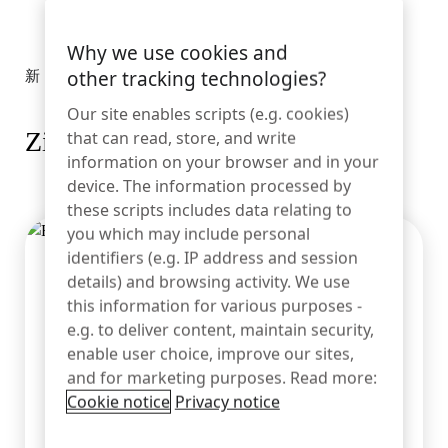
银行业
Why we use cookies and
other tracking technologies?
新
教育
Our site enables scripts (e.g. cookies)
Zips 最新发布
that can read, store, and write
information on your browser and in your
device. The information processed by
these scripts includes data relating to
you which may include personal
identifiers (e.g. IP address and session
details) and browsing activity. We use
this information for various purposes -
e.g. to deliver content, maintain security,
enable user choice, improve our sites,
and for marketing purposes. Read more:
Cookie notice
Privacy notice