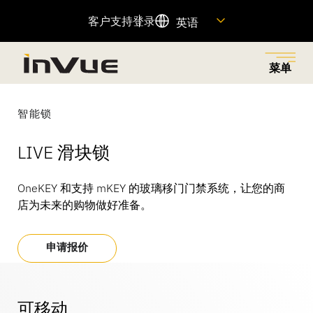
客户支持
登录
英语
菜单
关闭
返回菜单
返回菜单
返回菜单
返回菜单
返回菜单
智能锁
LIVE 滑块锁
解决方案
工业
产品
公司名称
资源
OneKEY 和支持 mKEY 的玻璃移门门禁系统，让您的商
探索业务解决方案，减少零售盗窃，为正确的人提供权
为各行各业提供创新的安防和商品陈列解决方案，以满
旨在减少零售盗窃、增加销售额和提升客户体验的联网
了解我们的历史、我们的动力、我们的员工以及如何加
查找重要产品信息的快速链接，并访问我们的客户支持
店为未来的购物做好准备。
限，并通过无摩擦的客户购物体验提高销售额。
足您商店的独特需求。
产品组合。
入我们的团队。
团队。
特色产品
申请报价
查看全部
资源中心
OnePOD Max
资产保护
关于我们
帮助中心
OneKEY 生态系统
可移动