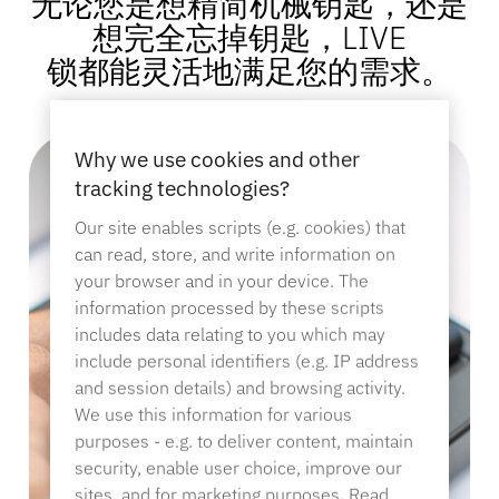
无论您是想精简机械钥匙，还是
想完全忘掉钥匙，LIVE
产品目录
传感器标签和分离器
锁都能灵活地满足您的需求。
专业零售
新闻
Why we use cookies and other
销售点
tracking technologies?
体育与娱乐
Our site enables scripts (e.g. cookies) that
can read, store, and write information on
平板电脑支架
your browser and in your device. The
酒店与餐饮业
information processed by these scripts
includes data relating to you which may
include personal identifiers (e.g. IP address
and session details) and browsing activity.
灯具制造商
We use this information for various
purposes - e.g. to deliver content, maintain
security, enable user choice, improve our
sites, and for marketing purposes. Read