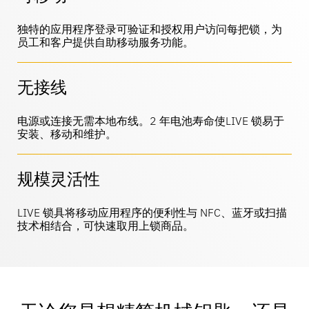
LIVE
独特的应用程序登录可验证和授权用户访问每把锁，为
DIY与家居装修
MagStand
员工和客户提供自助移动服务功能。
门禁控制
可持续性
Zips
博客
无接线
大型超市和杂货店
销售点
在InVue工作
电源或连接无需本地布线。2 年电池寿命使LIVE 锁易于
安装、移动和维护。
说明指南
商品陈列安全
移动运营商
互联商店
业务合作伙伴
规模灵活性
技术规格
LIVE 锁具将移动应用程序的便利性与 NFC、蓝牙或扫描
悬挂商品安全
技术相结合，可快速取用上锁商品。
健康与美容
企业伙伴关系
案例研究
智能锁
体育用品
联系我们