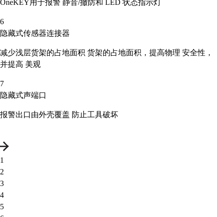
OneKEY
用于报警
静音/撤防和 LED 状态指示灯
6
隐藏式传感器连接器
减少浅层货架的占地面积
货架的占地面积，提高物理
安全性，
并提高
美观
7
隐藏式声端口
报警出口由外壳覆盖
防止工具破坏
1
2
3
4
5