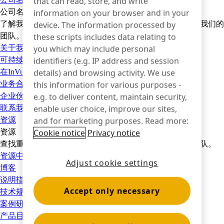
that can read, store, and write
information on your browser and in your
公司名称
device. The information processed by
了解我们的历史、我们的动力、我们的员工以及如何加入我们的
these scripts includes data relating to
团队。
you which may include personal
关于我们
identifiers (e.g. IP address and session
可持续性
details) and browsing activity. We use
在InVue工作
this information for various purposes -
业务合作伙伴
e.g. to deliver content, maintain security,
企业伙伴关系
enable user choice, improve our sites,
联系我们
and for marketing purposes. Read more:
资源
Cookie notice
Privacy notice
资源
查找重要产品信息的快速链接，并访问我们的客户支持团队。
资源中心
帮助中心
Adjust cookie settings
博客
说明指南
Accept only necessary
技术规格
案例研究
产品目录