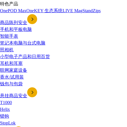
特色产品
OnePOD Max
OneKEY 生态系统
LIVE
MagStand
Zips
商品陈列安全
手机和平板电脑
智能手表
笔记本电脑与台式电脑
照相机
小型电子产品和日用百货
耳机和耳塞
联网家庭设备
香水/试用装
钱包与包袋
悬挂商品安全
T1000
Helix
锁钩
StopLok