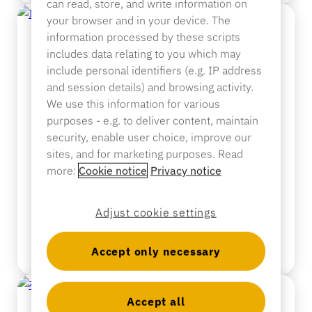
can read, store, and write information on
your browser and in your device. The
产品目录
传感器标签和分离器
information processed by these scripts
专业零售
includes data relating to you which may
include personal identifiers (e.g. IP address
and session details) and browsing activity.
新闻
销售点
We use this information for various
体育与娱乐
purposes - e.g. to deliver content, maintain
security, enable user choice, improve our
sites, and for marketing purposes. Read
新闻
平板电脑支架
more:
Cookie notice
Privacy notice
酒店与餐饮业
InVue 推出了最新的可穿戴式安
全系统。
Adjust cookie settings
更多信息
灯具制造商
Accept only necessary
Accept all