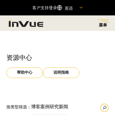
客户支持
登录
英语
菜单
关闭
返回菜单
返回菜单
返回菜单
返回菜单
返回菜单
资源中心
解决方案
工业
产品
公司名称
资源
探索业务解决方案，减少零售盗窃，为正确的人提供权
为各行各业提供创新的安防和商品陈列解决方案，以满
旨在减少零售盗窃、增加销售额和提升客户体验的联网
了解我们的历史、我们的动力、我们的员工以及如何加
查找重要产品信息的快速链接，并访问我们的客户支持
帮助中心
说明指南
限，并通过无摩擦的客户购物体验提高销售额。
足您商店的独特需求。
产品组合。
入我们的团队。
团队。
特色产品
查看全部
资源中心
OnePOD Max
博客
案例研究
新闻
按类型筛选：
资产保护
关于我们
帮助中心
OneKEY 生态系统