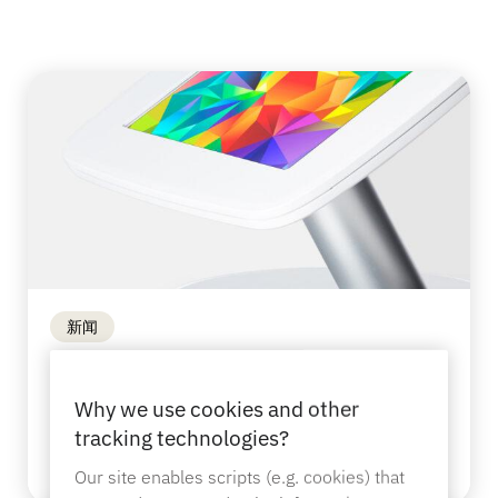
LIVE
DIY与家居装修
MagStand
门禁控制
可持续性
Zips
博客
大型超市和杂货店
销售点
在InVue工作
说明指南
商品陈列安全
移动运营商
互联商店
业务合作伙伴
新闻
技术规格
悬挂商品安全
全新CT200 ：完美的固定式平板
健康与美容
企业伙伴关系
显示屏。
Why we use cookies and other
tracking technologies?
案例研究
智能锁
更多信息
Our site enables scripts (e.g. cookies) that
体育用品
联系我们