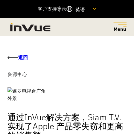
客户支持
登录
英语
Menu
关闭
返回菜单
返回菜单
返回菜单
返回菜单
返回菜单
返回
解决方案
工业
产品
公司名称
资源
资源中心
探索业务解决方案，减少零售盗窃，为正确的人提供权
为各行各业提供创新的安防和商品陈列解决方案，以满
旨在减少零售盗窃、增加销售额和提升客户体验的联网
了解我们的历史、我们的动力、我们的员工以及如何加
查找重要产品信息的快速链接，并访问我们的客户支持
限，并通过无摩擦的客户购物体验提高销售额。
足您商店的独特需求。
产品组合。
入我们的团队。
团队。
特色产品
查看全部
资源中心
通过InVue解决方案，Siam T.V.
OnePOD Max
实现了Apple 产品零失窃和更高
资产保护
关于我们
帮助中心
OneKEY 生态系统