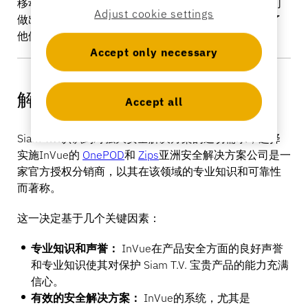
银行业
移动部门经理表达了对产品安全的担忧，强调尽管他们
Adjust cookie settings
做出了努力，但贵重产品的丢失依然存在，这既影响了
他们的底线，也影响了客户的信任。
Accept only necessary
教育
解决方案
Accept all
Siam T.V.认识到对强大安全解决方案的迫切需求，选择
实施InVue的
OnePOD
和
Zips
亚洲安全解决方案公司是一
家官方授权分销商，以其在该领域的专业知识和可靠性
而著称。
这一决定基于几个关键因素：
专业知识和声誉：
InVue在产品安全方面的良好声誉
和专业知识使其对保护 Siam T.V. 宝贵产品的能力充满
信心。
有效的安全解决方案：
InVue的系统，尤其是