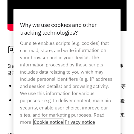
产品目录
传感器标签和分离器
专业零售
Why we use cookies and other
tracking technologies?
新闻
销售点
Our site enables scripts (e.g. cookies) that
问题所在
can read, store, and write information on
体育与娱乐
your browser and in your device. The
information processed by these scripts
Siam T.V. 公司在产品安全方面面临重大挑战，尤其是涉
平板电脑支架
includes data relating to you which may
及高价值Apple 产品的安全问题。这些问题包括
酒店与餐饮业
include personal identifiers (e.g. IP address
产品损失：
频繁失窃，尤其是 iPhone 和Apple 手表等
and session details) and browsing activity.
Apple 产品，造成重大经济损失，错失销售良机。
We use this information for various
客户体验：
既要保证产品安全，又要让客户充分体验
purposes - e.g. to deliver content, maintain
灯具制造商
产品。
security, enable user choice, improve our
安全措施不得力：
以往使用防盗警报器和产品电缆来
sites, and for marketing purposes. Read
防止盗窃的尝试证明是不够的。
more:
Cookie notice
Privacy notice