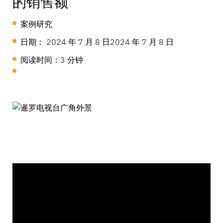
的销售额
LIVE
案例研究
DIY与家居装修
MagStand
门禁控制
可持续性
日期： 2024 年 7 月 8 日
2024 年 7 月 8 日
Zips
博客
阅读时间：3 分钟
大型超市和杂货店
销售点
在InVue工作
说明指南
商品陈列安全
移动运营商
互联商店
业务合作伙伴
技术规格
悬挂商品安全
健康与美容
企业伙伴关系
案例研究
智能锁
体育用品
联系我们